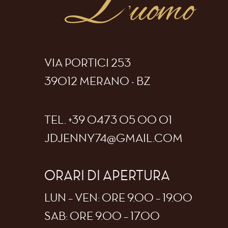
VIA PORTICI 253
39012 MERANO - BZ
TEL.
+39 0473 05 00 01
JDJENNY74
@
GMAIL.COM
ORARI DI APERTURA
LUN – VEN: ORE 9.00 – 19.00
SAB: ORE 9.00 – 17.00